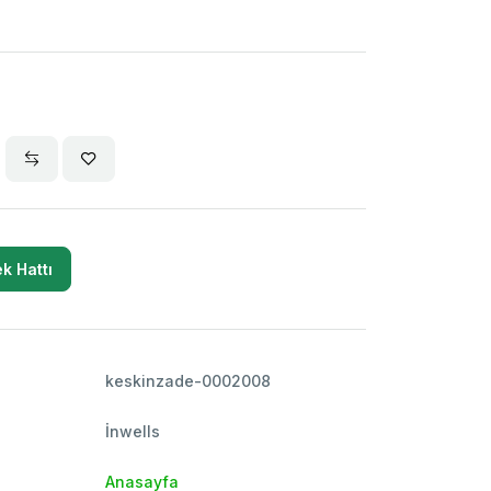
k Hattı
keskinzade-0002008
İnwells
Anasayfa