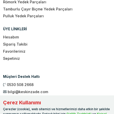
Römork Yedek Parçaları
Tamburlu Çayır Biçme Yedek Parçaları
Pulluk Yedek Parçaları
ÜYE LİNKLERİ
Hesabım
Sipariş Takibi
Favorileriniz
Sepetiniz
Müşteri Destek Hattı
0530 508 2668
bilgi@keskinzade.com
Çalışma Saatleri : 09:00 - 18:00
Çerez Kullanımı
Genel Merkez:
Yükseliş Mah. 1461. Sokak No:2/1 19 Mayıs
Çerezler (cookie), web sitemizi ve hizmetlerimizi daha etkin bir şekilde
Ballıca / SAMSUN
sunmamızı sağlamaktadır. Detaylı bilgi için
Gizlilik Taahhüdü
ve
Kişisel