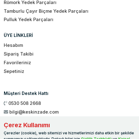
Römork Yedek Parçaları
Tamburlu Çayır Biçme Yedek Parçaları
Pulluk Yedek Parçaları
ÜYE LİNKLERİ
Hesabım
Sipariş Takibi
Favorileriniz
Sepetiniz
Müşteri Destek Hattı
0530 508 2668
bilgi@keskinzade.com
Çalışma Saatleri : 09:00 - 18:00
Çerez Kullanımı
Genel Merkez:
Yükseliş Mah. 1461. Sokak No:2/1 19 Mayıs
Çerezler (cookie), web sitemizi ve hizmetlerimizi daha etkin bir şekilde
Ballıca / SAMSUN
sunmamızı sağlamaktadır. Detaylı bilgi için
Gizlilik Taahhüdü
ve
Kişisel