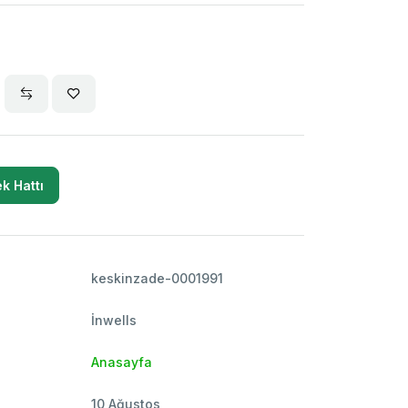
k Hattı
keskinzade-0001991
İnwells
Anasayfa
10 Ağustos