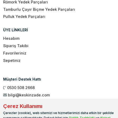
Römork Yedek Parçaları
Tamburlu Çayır Biçme Yedek Parçaları
Pulluk Yedek Parçaları
ÜYE LİNKLERİ
Hesabım
Sipariş Takibi
Favorileriniz
Sepetiniz
Müşteri Destek Hattı
0530 508 2668
bilgi@keskinzade.com
Çalışma Saatleri : 09:00 - 18:00
Çerez Kullanımı
Genel Merkez:
Yükseliş Mah. 1461. Sokak No:2/1 19 Mayıs
Çerezler (cookie), web sitemizi ve hizmetlerimizi daha etkin bir şekilde
Ballıca / SAMSUN
sunmamızı sağlamaktadır. Detaylı bilgi için
Gizlilik Taahhüdü
ve
Kişisel