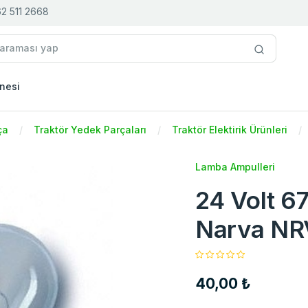
2 511 2668
nesi
ça
Traktör Yedek Parçaları
Traktör Elektirik Ürünleri
Lamba Ampulleri
24 Volt 6
Narva NR
40,00 ₺