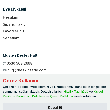
ÜYE LİNKLERİ
Hesabım
Sipariş Takibi
Favorileriniz
Sepetiniz
Müşteri Destek Hattı
0530 508 2668
bilgi@keskinzade.com
Çalışma Saatleri : 09:00 - 18:00
Çerez Kullanımı
Genel Merkez:
Yükseliş Mah. 1461. Sokak No:2/1 19 Mayıs
Çerezler (cookie), web sitemizi ve hizmetlerimizi daha etkin bir şekilde
Ballıca / SAMSUN
sunmamızı sağlamaktadır. Detaylı bilgi için
Gizlilik Taahhüdü
ve
Kişisel
Verilerin Korunması Politikası
ile
Çerez Politikası
inceleyebilirsiniz.
Kabul Et