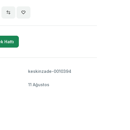
k Hattı
keskinzade-0010394
11 Ağustos