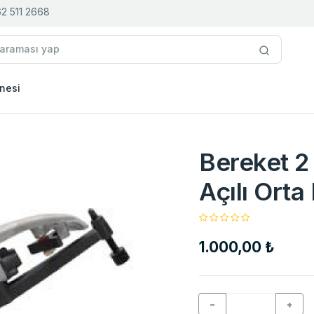
2 511 2668
nesi
Bereket 2
Açılı Orta
1.000,00 ₺
−
+