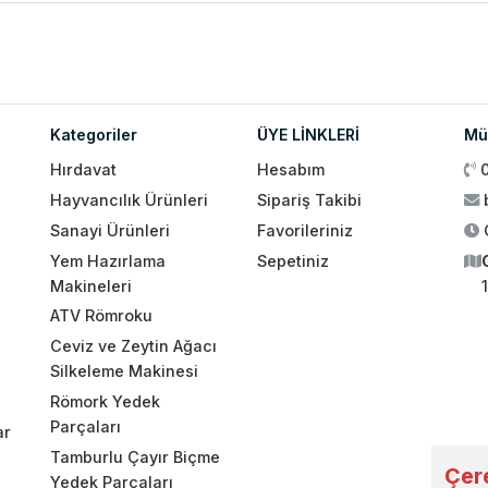
Kategoriler
ÜYE LİNKLERİ
Müş
Hırdavat
Hesabım
Hayvancılık Ürünleri
Sipariş Takibi
Sanayi Ürünleri
Favorileriniz
Yem Hazırlama
Sepetiniz
Makineleri
ATV Römroku
Ceviz ve Zeytin Ağacı
Silkeleme Makinesi
Römork Yedek
Parçaları
ar
Tamburlu Çayır Biçme
Çere
Yedek Parçaları