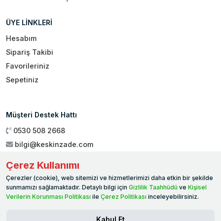
ÜYE LİNKLERİ
Hesabım
Sipariş Takibi
Favorileriniz
Sepetiniz
Müşteri Destek Hattı
0530 508 2668
bilgi@keskinzade.com
Çalışma Saatleri : 09:00 - 18:00
Çerez Kullanımı
Genel Merkez:
Yükseliş Mah. 1461. Sokak No:2/1 19 Mayıs
Çerezler (cookie), web sitemizi ve hizmetlerimizi daha etkin bir şekilde
Ballıca / SAMSUN
sunmamızı sağlamaktadır. Detaylı bilgi için
Gizlilik Taahhüdü
ve
Kişisel
Verilerin Korunması Politikası
ile
Çerez Politikası
inceleyebilirsiniz.
Kabul Et