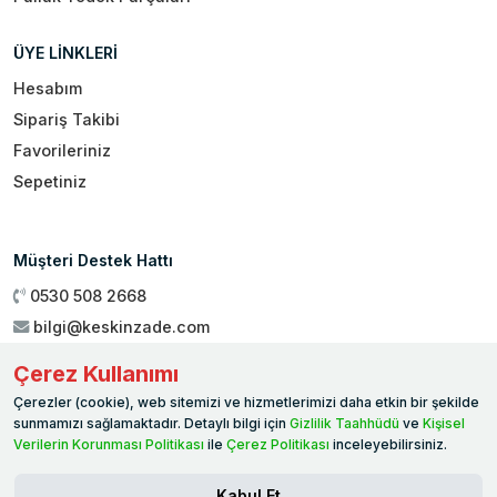
ÜYE LİNKLERİ
Hesabım
Sipariş Takibi
Favorileriniz
Sepetiniz
Müşteri Destek Hattı
0530 508 2668
bilgi@keskinzade.com
Çalışma Saatleri : 09:00 - 18:00
Çerez Kullanımı
Genel Merkez:
Yükseliş Mah. 1461. Sokak No:2/1 19 Mayıs
Çerezler (cookie), web sitemizi ve hizmetlerimizi daha etkin bir şekilde
Ballıca / SAMSUN
sunmamızı sağlamaktadır. Detaylı bilgi için
Gizlilik Taahhüdü
ve
Kişisel
Verilerin Korunması Politikası
ile
Çerez Politikası
inceleyebilirsiniz.
Kabul Et