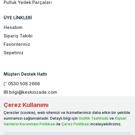
Pulluk Yedek Parçaları
ÜYE LİNKLERİ
Hesabım
Sipariş Takibi
Favorileriniz
Sepetiniz
Müşteri Destek Hattı
0530 508 2668
bilgi@keskinzade.com
Çalışma Saatleri : 09:00 - 18:00
Çerez Kullanımı
Genel Merkez:
Yükseliş Mah. 1461. Sokak No:2/1 19 Mayıs
Çerezler (cookie), web sitemizi ve hizmetlerimizi daha etkin bir şekilde
Ballıca / SAMSUN
sunmamızı sağlamaktadır. Detaylı bilgi için
Gizlilik Taahhüdü
ve
Kişisel
Verilerin Korunması Politikası
ile
Çerez Politikası
inceleyebilirsiniz.