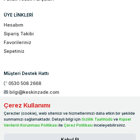
ÜYE LİNKLERİ
Hesabım
Sipariş Takibi
Favorileriniz
Sepetiniz
Müşteri Destek Hattı
0530 508 2668
bilgi@keskinzade.com
Çalışma Saatleri : 09:00 - 18:00
Çerez Kullanımı
Genel Merkez:
Yükseliş Mah. 1461. Sokak No:2/1 19 Mayıs
Çerezler (cookie), web sitemizi ve hizmetlerimizi daha etkin bir şekilde
Ballıca / SAMSUN
sunmamızı sağlamaktadır. Detaylı bilgi için
Gizlilik Taahhüdü
ve
Kişisel
Verilerin Korunması Politikası
ile
Çerez Politikası
inceleyebilirsiniz.
Kabul Et