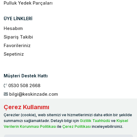
Pulluk Yedek Parçaları
ÜYE LİNKLERİ
Hesabım
Sipariş Takibi
Favorileriniz
Sepetiniz
Müşteri Destek Hattı
0530 508 2668
bilgi@keskinzade.com
Çalışma Saatleri : 09:00 - 18:00
Çerez Kullanımı
Genel Merkez:
Yükseliş Mah. 1461. Sokak No:2/1 19 Mayıs
Çerezler (cookie), web sitemizi ve hizmetlerimizi daha etkin bir şekilde
Ballıca / SAMSUN
sunmamızı sağlamaktadır. Detaylı bilgi için
Gizlilik Taahhüdü
ve
Kişisel
Verilerin Korunması Politikası
ile
Çerez Politikası
inceleyebilirsiniz.