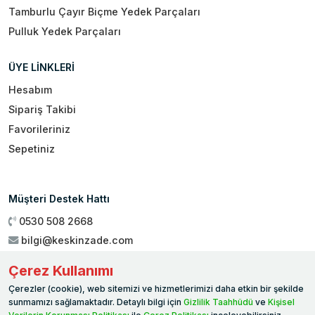
Tamburlu Çayır Biçme Yedek Parçaları
Pulluk Yedek Parçaları
ÜYE LİNKLERİ
Hesabım
Sipariş Takibi
Favorileriniz
Sepetiniz
Müşteri Destek Hattı
0530 508 2668
bilgi@keskinzade.com
Çalışma Saatleri : 09:00 - 18:00
Çerez Kullanımı
Genel Merkez:
Yükseliş Mah. 1461. Sokak No:2/1 19 Mayıs
Çerezler (cookie), web sitemizi ve hizmetlerimizi daha etkin bir şekilde
Ballıca / SAMSUN
sunmamızı sağlamaktadır. Detaylı bilgi için
Gizlilik Taahhüdü
ve
Kişisel