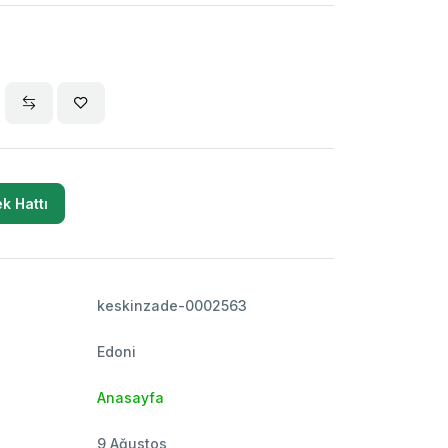
k Hattı
keskinzade-0002563
Edoni
Anasayfa
9 Ağustos