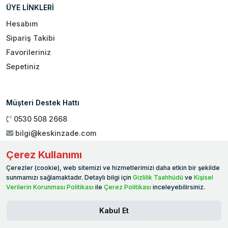
ÜYE LİNKLERİ
Hesabım
Sipariş Takibi
Favorileriniz
Sepetiniz
Müşteri Destek Hattı
0530 508 2668
bilgi@keskinzade.com
Çalışma Saatleri : 09:00 - 18:00
Çerez Kullanımı
Genel Merkez:
Yükseliş Mah. 1461. Sokak No:2/1 19 Mayıs
Çerezler (cookie), web sitemizi ve hizmetlerimizi daha etkin bir şekilde
Ballıca / SAMSUN
sunmamızı sağlamaktadır. Detaylı bilgi için
Gizlilik Taahhüdü
ve
Kişisel
Verilerin Korunması Politikası
ile
Çerez Politikası
inceleyebilirsiniz.
Kabul Et
© 2026 WORAPP. Tüm hakları saklıdır.