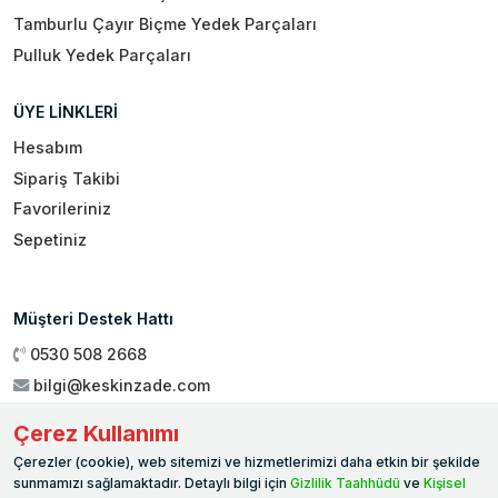
Tamburlu Çayır Biçme Yedek Parçaları
Pulluk Yedek Parçaları
ÜYE LİNKLERİ
Hesabım
Sipariş Takibi
Favorileriniz
Sepetiniz
Müşteri Destek Hattı
0530 508 2668
bilgi@keskinzade.com
Çalışma Saatleri : 09:00 - 18:00
Çerez Kullanımı
Genel Merkez:
Yükseliş Mah. 1461. Sokak No:2/1 19 Mayıs
Çerezler (cookie), web sitemizi ve hizmetlerimizi daha etkin bir şekilde
Ballıca / SAMSUN
sunmamızı sağlamaktadır. Detaylı bilgi için
Gizlilik Taahhüdü
ve
Kişisel