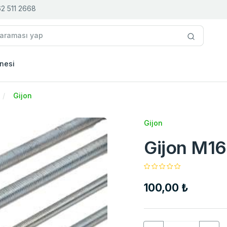
2 511 2668
nesi
Gijon
Gijon
Gijon M16
100,00 ₺