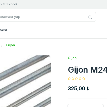
2 511 2668
nesi
Gijon
Gijon
Gijon M2
325,00 ₺