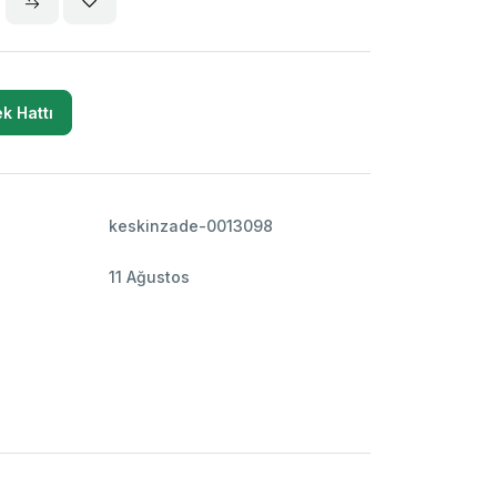
k Hattı
keskinzade-0013098
11 Ağustos