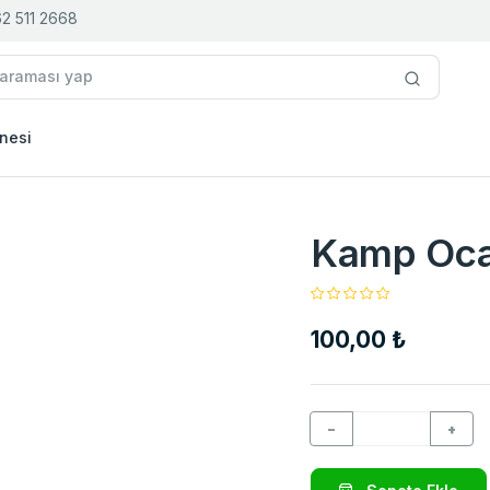
2 511 2668
nesi
Kamp Oca
100,00 ₺
−
+