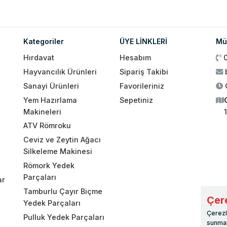
Kategoriler
ÜYE LİNKLERİ
Müş
Hırdavat
Hesabım
Hayvancılık Ürünleri
Sipariş Takibi
Sanayi Ürünleri
Favorileriniz
Yem Hazırlama
Sepetiniz
Makineleri
ATV Römroku
Ceviz ve Zeytin Ağacı
Silkeleme Makinesi
Römork Yedek
Parçaları
ar
Tamburlu Çayır Biçme
Çere
Yedek Parçaları
Çerezl
Pulluk Yedek Parçaları
sunmam