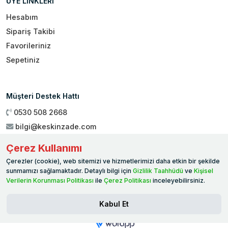
ÜYE LİNKLERİ
Hesabım
Sipariş Takibi
Favorileriniz
Sepetiniz
Müşteri Destek Hattı
0530 508 2668
bilgi@keskinzade.com
Çalışma Saatleri : 09:00 - 18:00
Çerez Kullanımı
Genel Merkez:
Yükseliş Mah. 1461. Sokak No:2/1 19 Mayıs
Çerezler (cookie), web sitemizi ve hizmetlerimizi daha etkin bir şekilde
Ballıca / SAMSUN
sunmamızı sağlamaktadır. Detaylı bilgi için
Gizlilik Taahhüdü
ve
Kişisel
Verilerin Korunması Politikası
ile
Çerez Politikası
inceleyebilirsiniz.
Kabul Et
© 2026 WORAPP. Tüm hakları saklıdır.