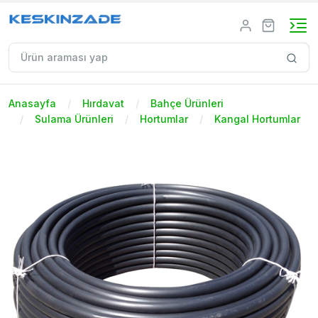
Anasayfa
Hırdavat
Bahçe Ürünleri
Sulama Ürünleri
Hortumlar
Kangal Hortumlar