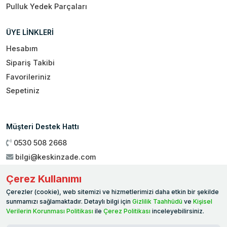
Pulluk Yedek Parçaları
ÜYE LİNKLERİ
Hesabım
Sipariş Takibi
Favorileriniz
Sepetiniz
Müşteri Destek Hattı
0530 508 2668
bilgi@keskinzade.com
Çalışma Saatleri : 09:00 - 18:00
Çerez Kullanımı
Genel Merkez:
Yükseliş Mah. 1461. Sokak No:2/1 19 Mayıs
Çerezler (cookie), web sitemizi ve hizmetlerimizi daha etkin bir şekilde
Ballıca / SAMSUN
sunmamızı sağlamaktadır. Detaylı bilgi için
Gizlilik Taahhüdü
ve
Kişisel
Verilerin Korunması Politikası
ile
Çerez Politikası
inceleyebilirsiniz.