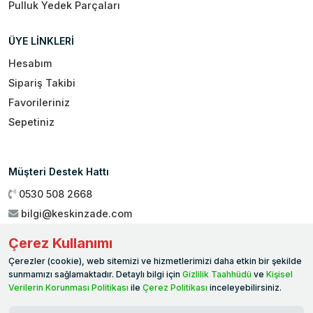
Pulluk Yedek Parçaları
ÜYE LİNKLERİ
Hesabım
Sipariş Takibi
Favorileriniz
Sepetiniz
Müşteri Destek Hattı
0530 508 2668
bilgi@keskinzade.com
Çalışma Saatleri : 09:00 - 18:00
Çerez Kullanımı
Genel Merkez:
Yükseliş Mah. 1461. Sokak No:2/1 19 Mayıs
Çerezler (cookie), web sitemizi ve hizmetlerimizi daha etkin bir şekilde
Ballıca / SAMSUN
sunmamızı sağlamaktadır. Detaylı bilgi için
Gizlilik Taahhüdü
ve
Kişisel
Verilerin Korunması Politikası
ile
Çerez Politikası
inceleyebilirsiniz.