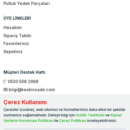
Pulluk Yedek Parçaları
ÜYE LİNKLERİ
Hesabım
Sipariş Takibi
Favorileriniz
Sepetiniz
Müşteri Destek Hattı
0530 508 2668
bilgi@keskinzade.com
Çalışma Saatleri : 09:00 - 18:00
Çerez Kullanımı
Genel Merkez:
Yükseliş Mah. 1461. Sokak No:2/1 19 Mayıs
Çerezler (cookie), web sitemizi ve hizmetlerimizi daha etkin bir şekilde
Ballıca / SAMSUN
sunmamızı sağlamaktadır. Detaylı bilgi için
Gizlilik Taahhüdü
ve
Kişisel
Verilerin Korunması Politikası
ile
Çerez Politikası
inceleyebilirsiniz.