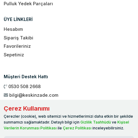
Pulluk Yedek Parçaları
ÜYE LİNKLERİ
Hesabım
Sipariş Takibi
Favorileriniz
Sepetiniz
Müşteri Destek Hattı
0530 508 2668
bilgi@keskinzade.com
Çalışma Saatleri : 09:00 - 18:00
Çerez Kullanımı
Genel Merkez:
Yükseliş Mah. 1461. Sokak No:2/1 19 Mayıs
Çerezler (cookie), web sitemizi ve hizmetlerimizi daha etkin bir şekilde
Ballıca / SAMSUN
sunmamızı sağlamaktadır. Detaylı bilgi için
Gizlilik Taahhüdü
ve
Kişisel
Verilerin Korunması Politikası
ile
Çerez Politikası
inceleyebilirsiniz.