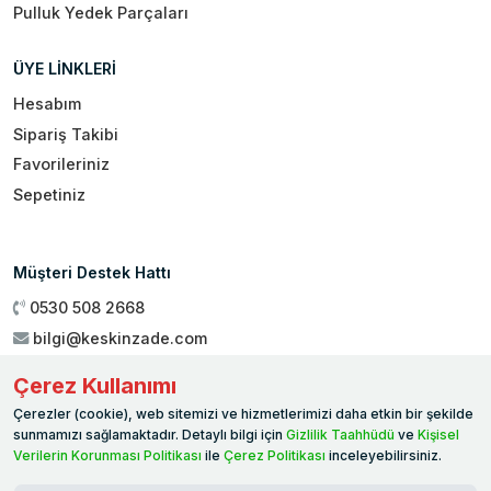
Pulluk Yedek Parçaları
ÜYE LİNKLERİ
Hesabım
Sipariş Takibi
Favorileriniz
Sepetiniz
Müşteri Destek Hattı
0530 508 2668
bilgi@keskinzade.com
Çalışma Saatleri : 09:00 - 18:00
Çerez Kullanımı
Genel Merkez:
Yükseliş Mah. 1461. Sokak No:2/1 19 Mayıs
Çerezler (cookie), web sitemizi ve hizmetlerimizi daha etkin bir şekilde
Ballıca / SAMSUN
sunmamızı sağlamaktadır. Detaylı bilgi için
Gizlilik Taahhüdü
ve
Kişisel
Verilerin Korunması Politikası
ile
Çerez Politikası
inceleyebilirsiniz.