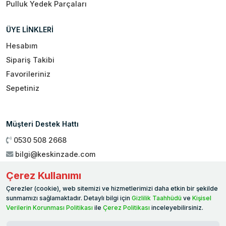
Pulluk Yedek Parçaları
ÜYE LİNKLERİ
Hesabım
Sipariş Takibi
Favorileriniz
Sepetiniz
Müşteri Destek Hattı
0530 508 2668
bilgi@keskinzade.com
Çalışma Saatleri : 09:00 - 18:00
Çerez Kullanımı
Genel Merkez:
Yükseliş Mah. 1461. Sokak No:2/1 19 Mayıs
Çerezler (cookie), web sitemizi ve hizmetlerimizi daha etkin bir şekilde
Ballıca / SAMSUN
sunmamızı sağlamaktadır. Detaylı bilgi için
Gizlilik Taahhüdü
ve
Kişisel
Verilerin Korunması Politikası
ile
Çerez Politikası
inceleyebilirsiniz.