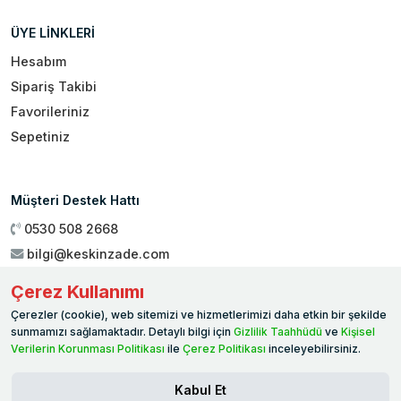
ÜYE LİNKLERİ
Hesabım
Sipariş Takibi
Favorileriniz
Sepetiniz
Müşteri Destek Hattı
0530 508 2668
bilgi@keskinzade.com
Çalışma Saatleri : 09:00 - 18:00
Çerez Kullanımı
Genel Merkez:
Yükseliş Mah. 1461. Sokak No:2/1 19 Mayıs
Çerezler (cookie), web sitemizi ve hizmetlerimizi daha etkin bir şekilde
Ballıca / SAMSUN
sunmamızı sağlamaktadır. Detaylı bilgi için
Gizlilik Taahhüdü
ve
Kişisel
Verilerin Korunması Politikası
ile
Çerez Politikası
inceleyebilirsiniz.
Kabul Et