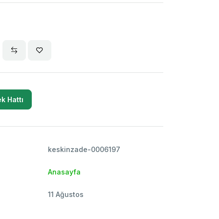
k Hattı
keskinzade-0006197
Anasayfa
11 Ağustos