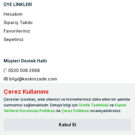
ÜYE LİNKLERİ
Hesabım
Sipariş Takibi
Favorileriniz
Sepetiniz
Müşteri Destek Hattı
0530 508 2668
bilgi@keskinzade.com
Çalışma Saatleri : 09:00 - 18:00
Çerez Kullanımı
Genel Merkez:
Yükseliş Mah. 1461. Sokak No:2/1 19 Mayıs
Çerezler (cookie), web sitemizi ve hizmetlerimizi daha etkin bir şekilde
Ballıca / SAMSUN
sunmamızı sağlamaktadır. Detaylı bilgi için
Gizlilik Taahhüdü
ve
Kişisel
Verilerin Korunması Politikası
ile
Çerez Politikası
inceleyebilirsiniz.
Kabul Et
© 2026 WORAPP. Tüm hakları saklıdır.