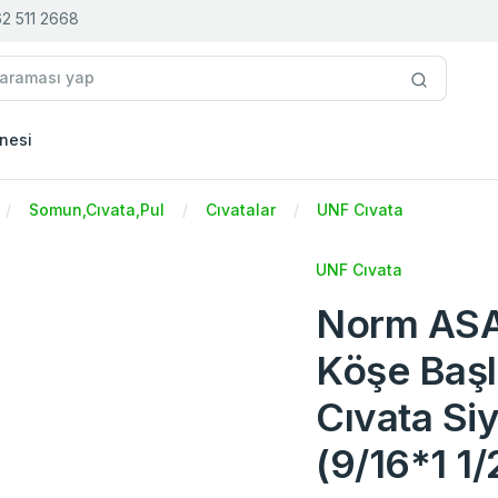
2 511 2668
nesi
Somun,Cıvata,Pul
Cıvatalar
UNF Cıvata
UNF Cıvata
Norm ASA 
Köşe Başl
Cıvata Si
(9/16*1 1/