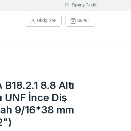
Sipariş Takibi
GİRİŞ YAP
SEPET
B18.2.1 8.8 Altı
ı UNF İnce Diş
yah 9/16*38 mm
2")