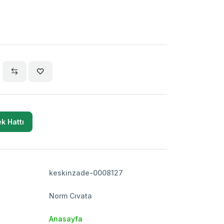
k Hattı
keskinzade-0008127
Norm Cıvata
Anasayfa