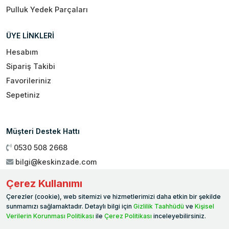
Pulluk Yedek Parçaları
ÜYE LİNKLERİ
Hesabım
Sipariş Takibi
Favorileriniz
Sepetiniz
Müşteri Destek Hattı
0530 508 2668
bilgi@keskinzade.com
Çalışma Saatleri : 09:00 - 18:00
Çerez Kullanımı
Genel Merkez:
Yükseliş Mah. 1461. Sokak No:2/1 19 Mayıs
Çerezler (cookie), web sitemizi ve hizmetlerimizi daha etkin bir şekilde
Ballıca / SAMSUN
sunmamızı sağlamaktadır. Detaylı bilgi için
Gizlilik Taahhüdü
ve
Kişisel
Verilerin Korunması Politikası
ile
Çerez Politikası
inceleyebilirsiniz.