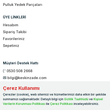
Pulluk Yedek Parçaları
ÜYE LİNKLERİ
Hesabım
Sipariş Takibi
Favorileriniz
Sepetiniz
Müşteri Destek Hattı
0530 508 2668
bilgi@keskinzade.com
Çalışma Saatleri : 09:00 - 18:00
Çerez Kullanımı
Genel Merkez:
Yükseliş Mah. 1461. Sokak No:2/1 19 Mayıs
Çerezler (cookie), web sitemizi ve hizmetlerimizi daha etkin bir şekilde
Ballıca / SAMSUN
sunmamızı sağlamaktadır. Detaylı bilgi için
Gizlilik Taahhüdü
ve
Kişisel
Verilerin Korunması Politikası
ile
Çerez Politikası
inceleyebilirsiniz.