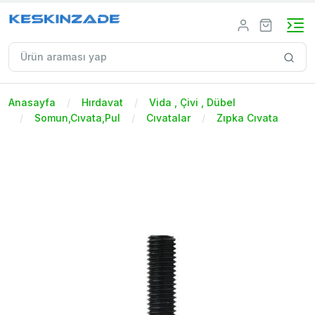
Anasayfa
Hırdavat
Vida , Çivi , Dübel
Somun,Cıvata,Pul
Cıvatalar
Zıpka Cıvata