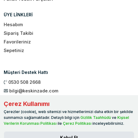
ÜYE LİNKLERİ
Hesabım
Sipariş Takibi
Favorileriniz
Sepetiniz
Müşteri Destek Hattı
0530 508 2668
bilgi@keskinzade.com
Çalışma Saatleri : 09:00 - 18:00
Çerez Kullanımı
Genel Merkez:
Yükseliş Mah. 1461. Sokak No:2/1 19 Mayıs
Çerezler (cookie), web sitemizi ve hizmetlerimizi daha etkin bir şekilde
Ballıca / SAMSUN
sunmamızı sağlamaktadır. Detaylı bilgi için
Gizlilik Taahhüdü
ve
Kişisel
Verilerin Korunması Politikası
ile
Çerez Politikası
inceleyebilirsiniz.
Kabul Et