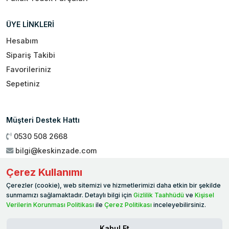
ÜYE LİNKLERİ
Hesabım
Sipariş Takibi
Favorileriniz
Sepetiniz
Müşteri Destek Hattı
0530 508 2668
bilgi@keskinzade.com
Çalışma Saatleri : 09:00 - 18:00
Çerez Kullanımı
Genel Merkez:
Yükseliş Mah. 1461. Sokak No:2/1 19 Mayıs
Çerezler (cookie), web sitemizi ve hizmetlerimizi daha etkin bir şekilde
Ballıca / SAMSUN
sunmamızı sağlamaktadır. Detaylı bilgi için
Gizlilik Taahhüdü
ve
Kişisel
Verilerin Korunması Politikası
ile
Çerez Politikası
inceleyebilirsiniz.
Kabul Et