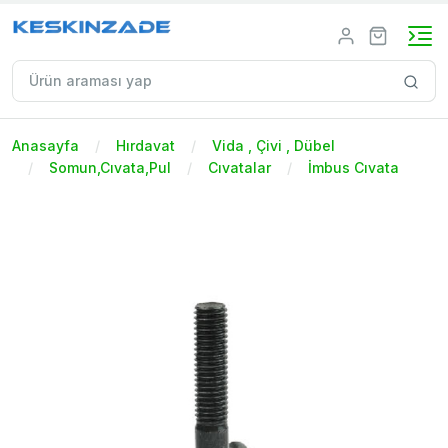
Anasayfa
Hırdavat
Vida , Çivi , Dübel
Somun,Cıvata,Pul
Cıvatalar
İmbus Cıvata