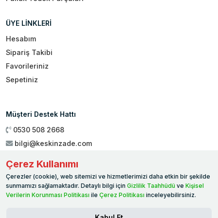
ÜYE LİNKLERİ
Hesabım
Sipariş Takibi
Favorileriniz
Sepetiniz
Müşteri Destek Hattı
0530 508 2668
bilgi@keskinzade.com
Çalışma Saatleri : 09:00 - 18:00
Çerez Kullanımı
Genel Merkez:
Yükseliş Mah. 1461. Sokak No:2/1 19 Mayıs
Çerezler (cookie), web sitemizi ve hizmetlerimizi daha etkin bir şekilde
Ballıca / SAMSUN
sunmamızı sağlamaktadır. Detaylı bilgi için
Gizlilik Taahhüdü
ve
Kişisel
Verilerin Korunması Politikası
ile
Çerez Politikası
inceleyebilirsiniz.
Kabul Et