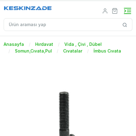
Anasayfa
Hırdavat
Vida , Çivi , Dübel
Somun,Cıvata,Pul
Cıvatalar
İmbus Cıvata