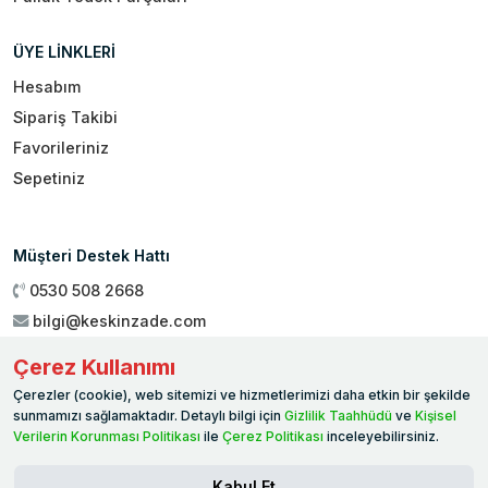
ÜYE LİNKLERİ
Hesabım
Sipariş Takibi
Favorileriniz
Sepetiniz
Müşteri Destek Hattı
0530 508 2668
bilgi@keskinzade.com
Çalışma Saatleri : 09:00 - 18:00
Çerez Kullanımı
Genel Merkez:
Yükseliş Mah. 1461. Sokak No:2/1 19 Mayıs
Çerezler (cookie), web sitemizi ve hizmetlerimizi daha etkin bir şekilde
Ballıca / SAMSUN
sunmamızı sağlamaktadır. Detaylı bilgi için
Gizlilik Taahhüdü
ve
Kişisel
Verilerin Korunması Politikası
ile
Çerez Politikası
inceleyebilirsiniz.
Kabul Et