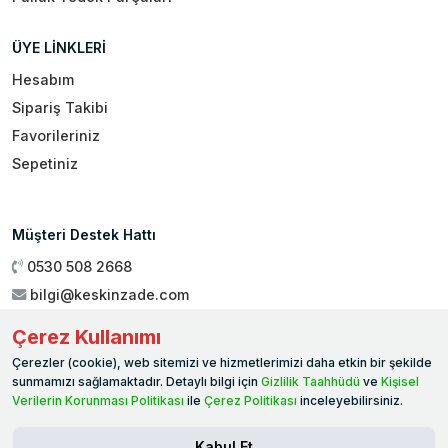
ÜYE LİNKLERİ
Hesabım
Sipariş Takibi
Favorileriniz
Sepetiniz
Müşteri Destek Hattı
0530 508 2668
bilgi@keskinzade.com
Çalışma Saatleri : 09:00 - 18:00
Çerez Kullanımı
Genel Merkez:
Yükseliş Mah. 1461. Sokak No:2/1 19 Mayıs
Çerezler (cookie), web sitemizi ve hizmetlerimizi daha etkin bir şekilde
Ballıca / SAMSUN
sunmamızı sağlamaktadır. Detaylı bilgi için
Gizlilik Taahhüdü
ve
Kişisel
Verilerin Korunması Politikası
ile
Çerez Politikası
inceleyebilirsiniz.
Kabul Et