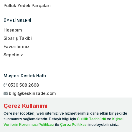
Pulluk Yedek Parçaları
ÜYE LİNKLERİ
Hesabım
Sipariş Takibi
Favorileriniz
Sepetiniz
Müşteri Destek Hattı
0530 508 2668
bilgi@keskinzade.com
Çalışma Saatleri : 09:00 - 18:00
Çerez Kullanımı
Genel Merkez:
Yükseliş Mah. 1461. Sokak No:2/1 19 Mayıs
Çerezler (cookie), web sitemizi ve hizmetlerimizi daha etkin bir şekilde
Ballıca / SAMSUN
sunmamızı sağlamaktadır. Detaylı bilgi için
Gizlilik Taahhüdü
ve
Kişisel
Verilerin Korunması Politikası
ile
Çerez Politikası
inceleyebilirsiniz.