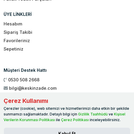
ÜYE LİNKLERİ
Hesabım
Sipariş Takibi
Favorileriniz
Sepetiniz
Müşteri Destek Hattı
0530 508 2668
bilgi@keskinzade.com
Çalışma Saatleri : 09:00 - 18:00
Çerez Kullanımı
Genel Merkez:
Yükseliş Mah. 1461. Sokak No:2/1 19 Mayıs
Çerezler (cookie), web sitemizi ve hizmetlerimizi daha etkin bir şekilde
Ballıca / SAMSUN
sunmamızı sağlamaktadır. Detaylı bilgi için
Gizlilik Taahhüdü
ve
Kişisel
Verilerin Korunması Politikası
ile
Çerez Politikası
inceleyebilirsiniz.
Kabul Et