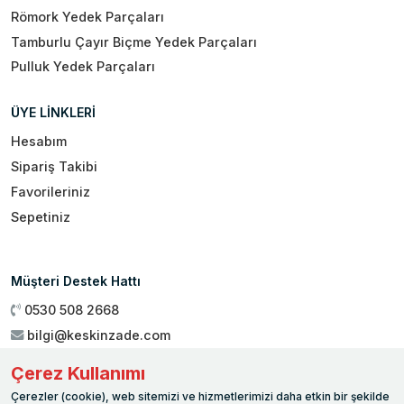
Römork Yedek Parçaları
Tamburlu Çayır Biçme Yedek Parçaları
Pulluk Yedek Parçaları
ÜYE LİNKLERİ
Hesabım
Sipariş Takibi
Favorileriniz
Sepetiniz
Müşteri Destek Hattı
0530 508 2668
bilgi@keskinzade.com
Çalışma Saatleri : 09:00 - 18:00
Çerez Kullanımı
Genel Merkez:
Yükseliş Mah. 1461. Sokak No:2/1 19 Mayıs
Çerezler (cookie), web sitemizi ve hizmetlerimizi daha etkin bir şekilde