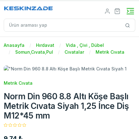
Anasayfa
Hırdavat
Vida , Çivi , Dübel
Somun,Cıvata,Pul
Cıvatalar
Metrik Cıvata
Metrik Cıvata
Norm Din 960 8.8 Altı Köşe Başlı
Metrik Cıvata Siyah 1,25 İnce Diş
M12*45 mm
9,74 ₺