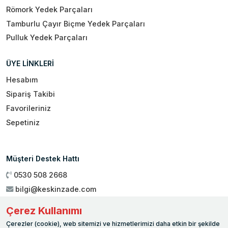
Römork Yedek Parçaları
Tamburlu Çayır Biçme Yedek Parçaları
Pulluk Yedek Parçaları
ÜYE LİNKLERİ
Hesabım
Sipariş Takibi
Favorileriniz
Sepetiniz
Müşteri Destek Hattı
0530 508 2668
bilgi@keskinzade.com
Çalışma Saatleri : 09:00 - 18:00
Çerez Kullanımı
Genel Merkez:
Yükseliş Mah. 1461. Sokak No:2/1 19 Mayıs
Çerezler (cookie), web sitemizi ve hizmetlerimizi daha etkin bir şekilde