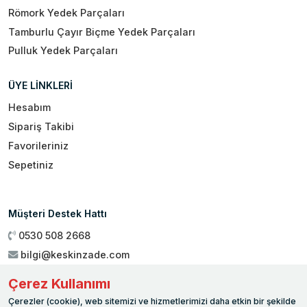
Römork Yedek Parçaları
Tamburlu Çayır Biçme Yedek Parçaları
Pulluk Yedek Parçaları
ÜYE LİNKLERİ
Hesabım
Sipariş Takibi
Favorileriniz
Sepetiniz
Müşteri Destek Hattı
0530 508 2668
bilgi@keskinzade.com
Çalışma Saatleri : 09:00 - 18:00
Çerez Kullanımı
Genel Merkez:
Yükseliş Mah. 1461. Sokak No:2/1 19 Mayıs
Çerezler (cookie), web sitemizi ve hizmetlerimizi daha etkin bir şekilde