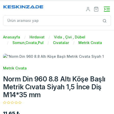
Anasayfa
Hırdavat
Vida , Çivi , Dübel
Somun,Cıvata,Pul
Cıvatalar
Metrik Cıvata
Metrik Cıvata
Norm Din 960 8.8 Altı Köşe Başlı
Metrik Cıvata Siyah 1,5 İnce Diş
M14*35 mm
11,65 ₺