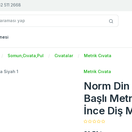
2 511 2668
nesi
Somun,Cıvata,Pul
Cıvatalar
Metrik Cıvata
Metrik Cıvata
Norm Din 
Başlı Metr
İnce Diş