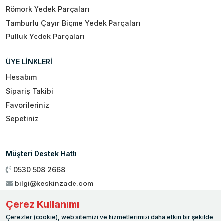
Römork Yedek Parçaları
Tamburlu Çayır Biçme Yedek Parçaları
Pulluk Yedek Parçaları
ÜYE LİNKLERİ
Hesabım
Sipariş Takibi
Favorileriniz
Sepetiniz
Müşteri Destek Hattı
0530 508 2668
bilgi@keskinzade.com
Çalışma Saatleri : 09:00 - 18:00
Çerez Kullanımı
Genel Merkez:
Yükseliş Mah. 1461. Sokak No:2/1 19 Mayıs
Çerezler (cookie), web sitemizi ve hizmetlerimizi daha etkin bir şekilde