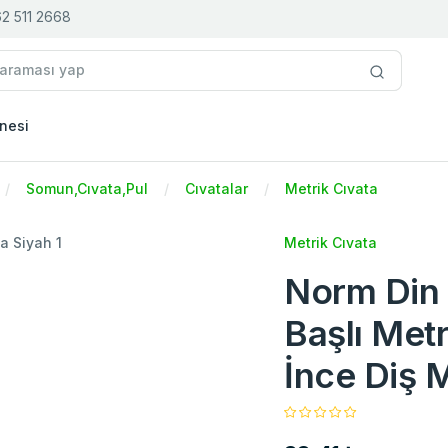
2 511 2668
nesi
Somun,Cıvata,Pul
Cıvatalar
Metrik Cıvata
Metrik Cıvata
Norm Din 
Başlı Metr
İnce Diş