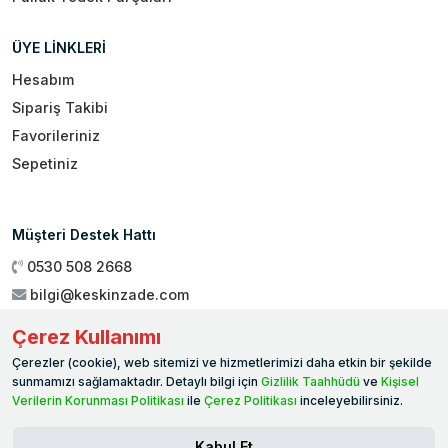
ÜYE LİNKLERİ
Hesabım
Sipariş Takibi
Favorileriniz
Sepetiniz
Müşteri Destek Hattı
0530 508 2668
bilgi@keskinzade.com
Çalışma Saatleri : 09:00 - 18:00
Çerez Kullanımı
Genel Merkez:
Yükseliş Mah. 1461. Sokak No:2/1 19 Mayıs
Çerezler (cookie), web sitemizi ve hizmetlerimizi daha etkin bir şekilde
Ballıca / SAMSUN
sunmamızı sağlamaktadır. Detaylı bilgi için
Gizlilik Taahhüdü
ve
Kişisel
Verilerin Korunması Politikası
ile
Çerez Politikası
inceleyebilirsiniz.
Kabul Et