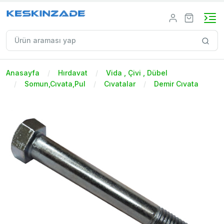
Anasayfa
Hırdavat
Vida , Çivi , Dübel
Somun,Cıvata,Pul
Cıvatalar
Demir Cıvata