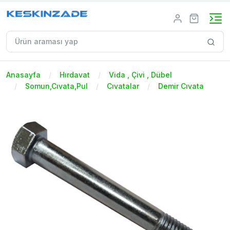
Anasayfa
Hırdavat
Vida , Çivi , Dübel
Somun,Cıvata,Pul
Cıvatalar
Demir Cıvata