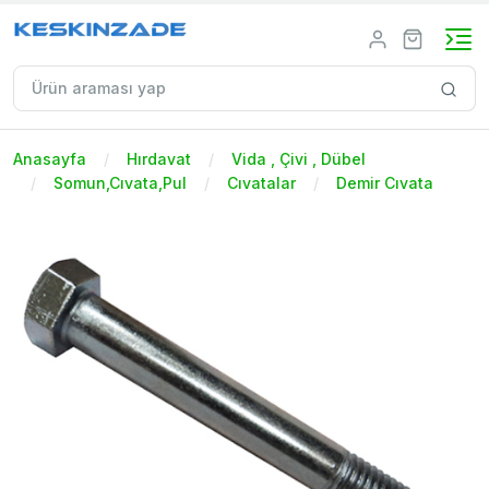
Anasayfa
Hırdavat
Vida , Çivi , Dübel
Somun,Cıvata,Pul
Cıvatalar
Demir Cıvata